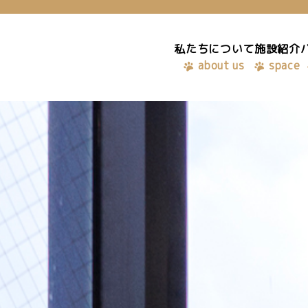
私たちについて
施設紹介
私たちについて
about us
space
about us
施設紹介
バーチャルオフィス
お知らせ
space
virtual office
blog
ご予約はこちら
お問い合わせ