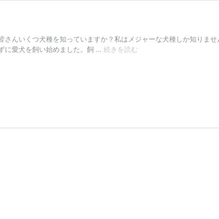
皆さんいくつ犬種を知っていますか？私はメジャーな犬種しか知りませ
お
ずに愛犬を飼い始めました。飼 …
続きを読む
気
に
入
り
の
犬
種
は
何
で
す
か？
No.1