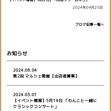
2024年04月25日
ブログ記事一覧へ
私たちについて
about us
施設紹介
バーチャルオフィス
お知らせ
space
virtual office
blog
お知らせ
ご予約はこちら
2024.06.04
お問い合わせ
第2回 マルシェ開催【出店者募集】
2024.05.01
019-601-7827
TEL.
【イベント情報】5月19日 「わんこと一緒に
クラシックコンサート」
[営業時間] 10:00~19:00
[定休日] 日・祝