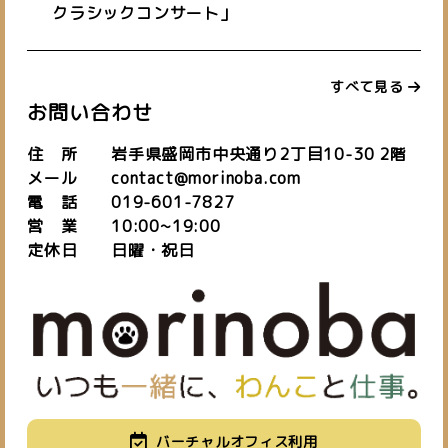
クラシックコンサート」
すべて見る
お問い合わせ
私たちについて
住 所 岩手県盛岡市中央通り2丁目10-30 2階
about us
メール contact@morinoba.com
施設紹介
バーチャルオフィス
お知らせ
電 話 019-601-7827
space
virtual office
blog
営 業 10:00~19:00
定休日 日曜・祝日
ご予約はこちら
お問い合わせ
019-601-7827
TEL.
バーチャルオフィス利用