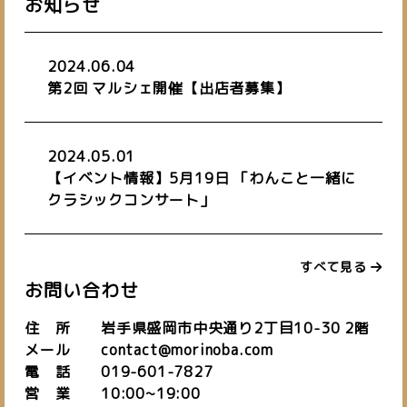
お知らせ
私たちについて
about us
2024.06.04
施設紹介
バーチャルオフィス
お知らせ
第2回 マルシェ開催【出店者募集】
space
virtual office
blog
ご予約はこちら
2024.05.01
【イベント情報】5月19日 「わんこと一緒に
お問い合わせ
クラシックコンサート」
すべて見る
019-601-7827
お問い合わせ
TEL.
[営業時間] 10:00~19:00
住 所 岩手県盛岡市中央通り2丁目10-30 2階
[定休日] 日・祝
メール contact@morinoba.com
電 話 019-601-7827
営 業 10:00~19:00